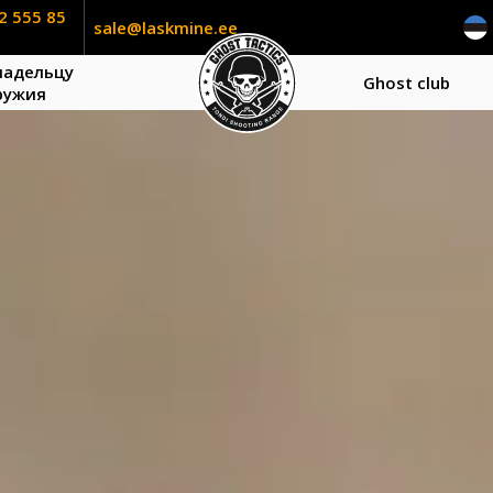
2 555 85
sale@laskmine.ee
ладельцу
Ghost club
ружия