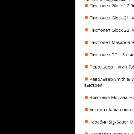
Пистолет Glock 17 9
Пистолет Glock 21 .
Пистолет Glock 22 .
Пистолет Макаров 9
Пистолет TT – 3 вы
Револьвер Наган 7,
Револьвер Smith & 
выстрел
Винтовка Мосина-На
Автомат Калашников
Карабин Sig-Sauer M