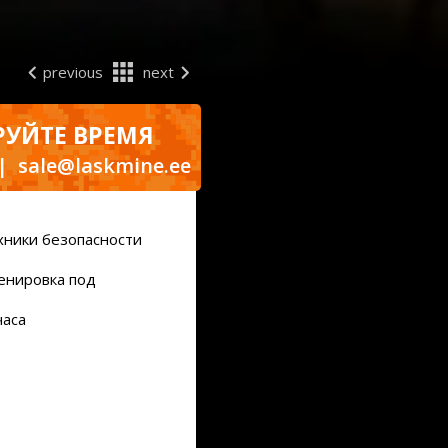
previous
next
УЙТЕ ВРЕМЯ
|
sale@laskmine.ee
хники безопасности
енировка под
часа