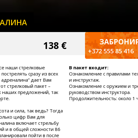
НАЛИНА
ЗАБРОНИР
138 €
1
+372 555 85 416
се наши стрелковые
В пакет входит:
пострелять сразу из всех
Ознакомление с правилами те
в адреналина” дает Вам
и инструктаж.
тот стрелковый пакет –
Ознакомление с оружием и тр
х наших предложений, так
руководством инструктора.
орте.
Продолжительность: около 1 
сота и сила, так ведь? Тогда
колько цифр Вам для
налина включает стрельбу
ий и в общей сложности 86
планировали пойти в после