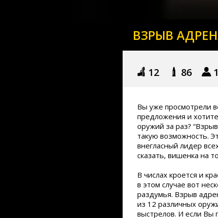
ВЗРЫВ АДРЕ
12
86
Вы уже просмотрели в
предложения и хотите 
оружий за раз? “Взры
такую ​​возможность. Э
внегласный лидер все
сказать, вишенка на т
В числах кроется и кра
в этом случае вот нес
раздумья. Взрыв адре
из 12 различных оруж
выстрелов. И если Вы 