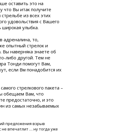
учше оставить это на
у что Вы итак получите
 стрельбе из всех этих
ого удовольствия с Вашего
ь широкая улыбка.
в адреналина, то,
уже опытный стрелок и
. Вы наверняка знаете об
то-либо другой. Тем не
ира Тонди помогут Вам,
ут, если Вм понадобится их
 самого стрелкового пакета –
ы обещаем Вам, что
те предостаточно, и это
дин из самых незабываемых
жий предложения взрыв
с не впечатлит … ну тогда уже