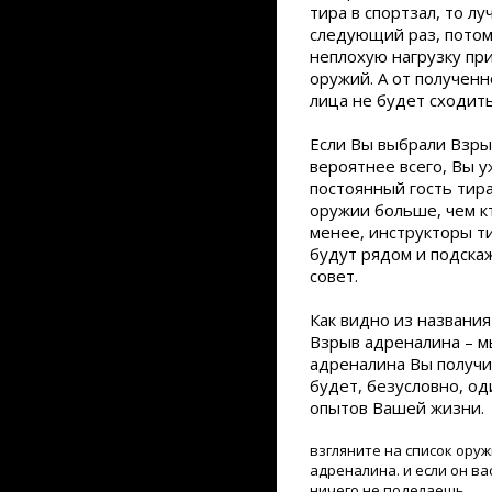
тира в спортзал, то л
следующий раз, потом
неплохую нагрузку при
оружий. А от полученн
лица не будет сходит
Если Вы выбрали Взры
вероятнее всего, Вы 
постоянный гость тира
оружии больше, чем к
менее, инструкторы т
будут рядом и подскаж
совет.
Как видно из названия
Взрыв адреналина – м
адреналина Вы получи
будет, безусловно, о
опытов Вашей жизни.
взгляните на список ору
адреналина. и если он ва
ничего не поделаешь…