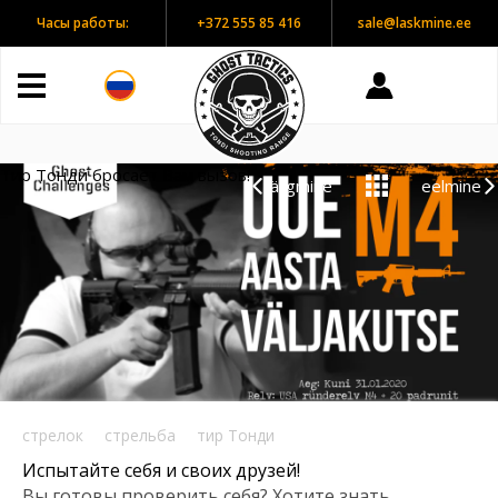
Часы работы:
+372 555 85 416
sale@laskmine.ee
ежедневно с 10:00
до 20:00 часов
Тир Тонди бросает Вам вызов!
järgmine
eelmine
стрелок
стрельба
тир Тонди
Испытайте себя и своих друзей!
Вы готовы проверить себя? Хотите знать,