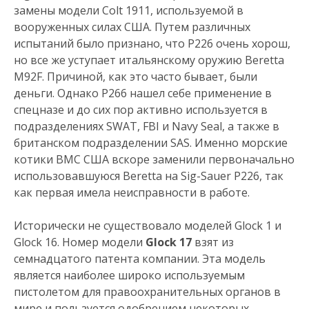
замены модели Colt 1911, используемой в
вооруженных силах США. Путем различных
испытаний было признано, что P226 очень хорош,
но все же уступает итальянскому оружию Beretta
M92F. Причиной, как это часто бывает, были
деньги. Однако P266 нашел себе применение в
спецназе и до сих пор активно используется в
подразделениях SWAT, FBI и Navy Seal, а также в
британском подразделении SAS. Именно морские
котики ВМС США вскоре заменили первоначально
использовавшуюся Beretta на Sig-Sauer P226, так
как первая имела неисправности в работе.
Исторически не существовало моделей Glock 1 и
Glock 16. Номер модели
Glock 17
взят из
семнадцатого патента компании. Эта модель
является наиболее широко используемым
пистолетом для правоохранительных органов в
мире и пользуется одобрением некоторых