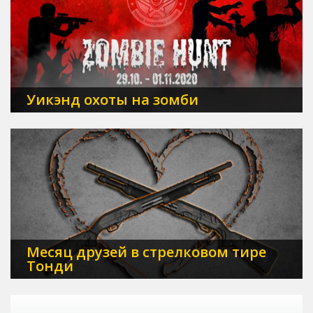
Уикэнд охоты на зомби
Месяц друзей в стрелковом тире
Тонди