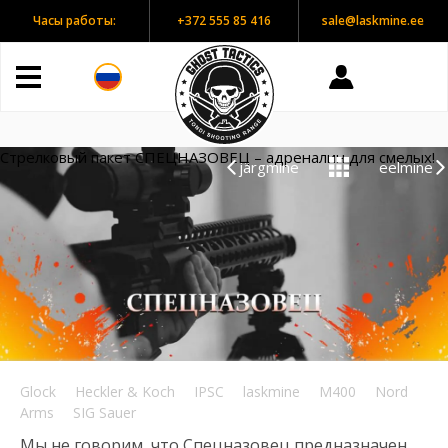
Часы работы:
+372 555 85 416
sale@laskmine.ee
ежедневно с 10:00
до 20:00 часов
Стрелковый пакет СПЕЦНАЗОВЕЦ – адреналин для смелых!
järgmine
eelmine
Glock
Heckler & Koch
IPSC
laskmine
M400
Nord
Arms
SIG Sauer
Мы не говорим, что Спецназовец предназначен